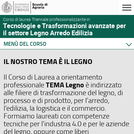
Corso di laurea Triennale professionalizzante in
Tecnologie e Trasformazioni avanzate per
il settore Legno Arredo Edilizia
MENÙ DEL CORSO
Home
IL NOSTRO TEMA È IL LEGNO
Corso di studio
Didattica
Il Corso di Laurea a orientamento
Docenti
TEMA Legno
professionale
è indirizzato
Orario e calendari
alle filiere di trasformazione del legno, di
Altre informazioni
processo e di prodotto, per l’arredo,
l’edilizia, la logistica e il commercio.
Formiamo laureati con competenze
tecniche per l’industria 4.0 e per le aziende
del legno, oppure come liberi