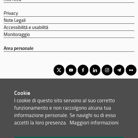
Privacy
Note Legali
Accessibilità e usabilità
Monitoraggio
Area personale
Corso di Laurea Triennale professionalizzante in Tecnologie e
Cookie
Trasformazioni avanzate per il settore Legno Arredo Edilizia
I cookie di questo sito servono al suo corretto
© Copyright 2012-2026 Università degli Studi di Firenze UNIFI
funzionamento e non raccolgono alcuna tua
P.IVA/Cod.Fis 01279680480
informazione personale. Se navighi su di esso
accetti la loro presenza.
Maggiori informazioni
Piazzale delle Cascine, 18 - 50144 Firenze (FI)
Tel: +39 055 2755700