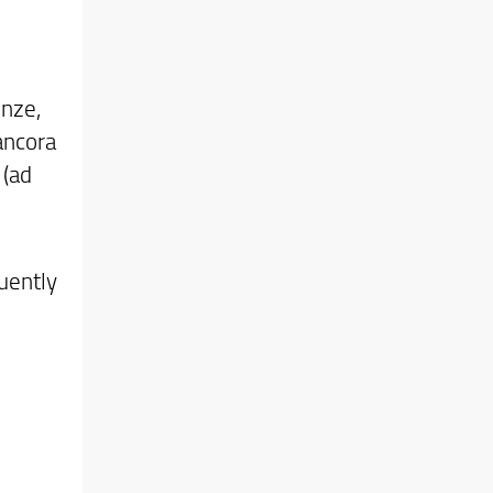
enze,
ancora
 (ad
uently