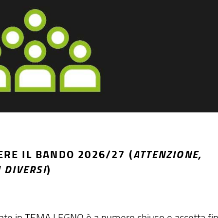
RE IL BANDO 2026/27 (
ATTENZIONE,
 DIVERSI
)
zzante in TEMA LEGNO è a numero chiuso e accetta fi