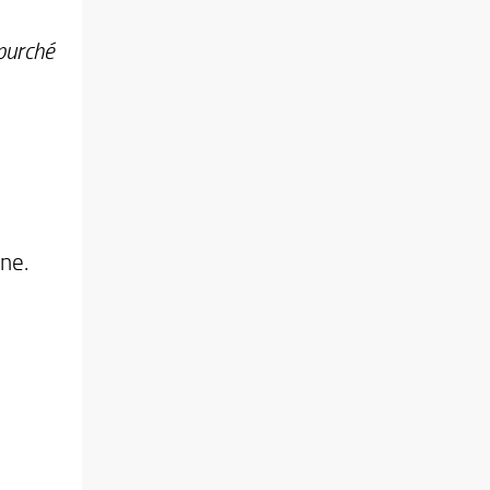
 purché
ne.