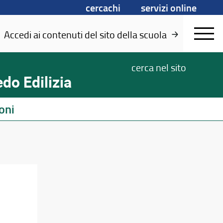
cercachi
servizi online
Accedi ai contenuti del sito della scuola
cerca
nel sito
do Edilizia
oni