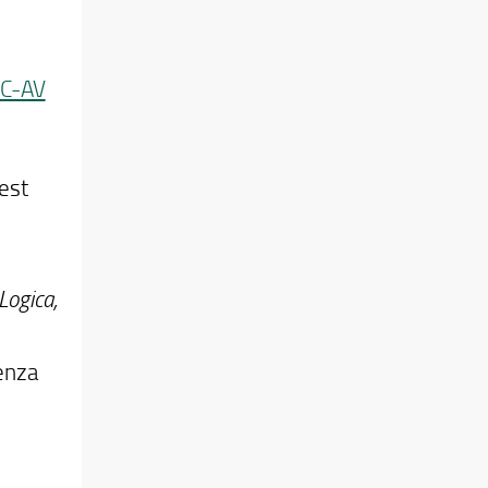
C-AV
est
Logica,
enza