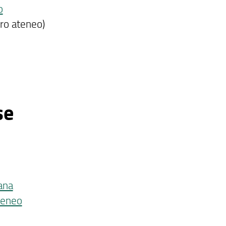
o
tro ateneo)
se
ana
teneo