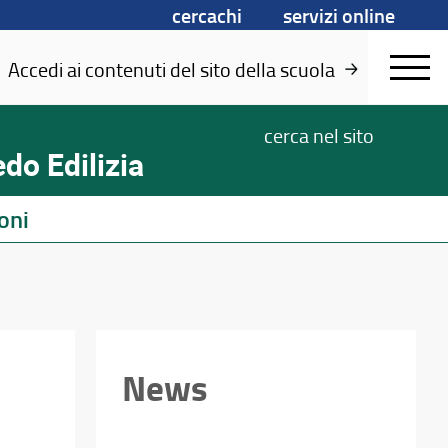
cercachi
servizi online
Accedi ai contenuti del sito della scuola
cerca
nel sito
do Edilizia
oni
News